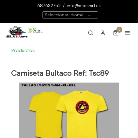
687632752
/
info@ecoshirt.es
Seleccionar idioma
0
Productos
Camiseta Bultaco Ref: Tsc89