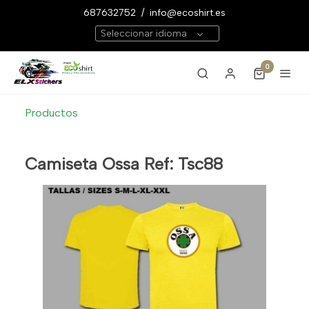
687632752
/
info@ecoshirt.es
Seleccionar idioma
0
Productos
Camiseta Ossa Ref: Tsc88