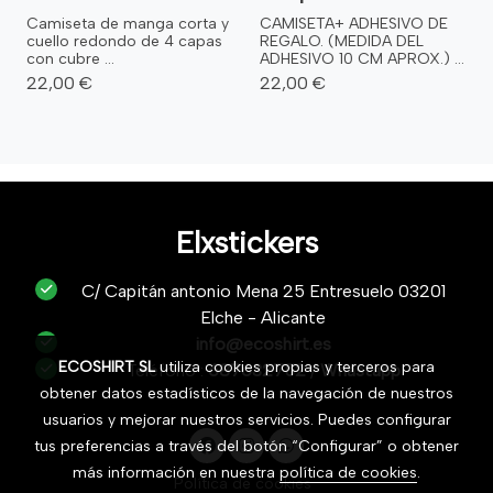
Camiseta de manga corta y
CAMISETA+ ADHESIVO DE
cuello redondo de 4 capas
REGALO. (MEDIDA DEL
con cubre ...
ADHESIVO 10 CM APROX.) ...
22,00 €
22,00 €
Elxstickers
C/ Capitán antonio Mena 25 Entresuelo 03201
Elche - Alicante
info@ecoshirt.es
ECOSHIRT SL
utiliza cookies propias y terceros para
Teléfono :
687632752
/
Whastapp
obtener datos estadísticos de la navegación de nuestros
usuarios y mejorar nuestros servicios. Puedes configurar
tus preferencias a través del botón “Configurar” o obtener
más información en nuestra
política de cookies
.
Política de cookies