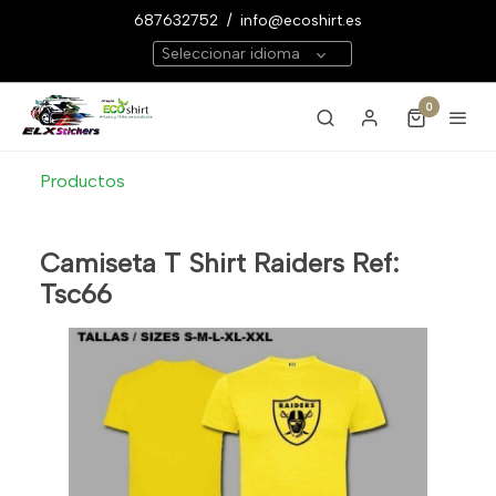
687632752
/
info@ecoshirt.es
Seleccionar idioma
0
Productos
Camiseta T Shirt Raiders Ref:
Tsc66