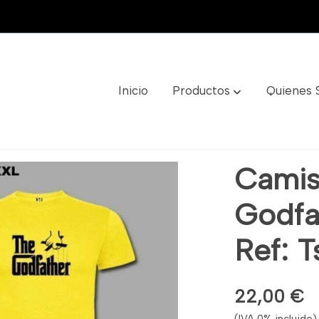
Inicio
Productos
Quienes
ther El Padrino Ref: Tsc37
Camis
Godfa
Ref: 
22,00 €