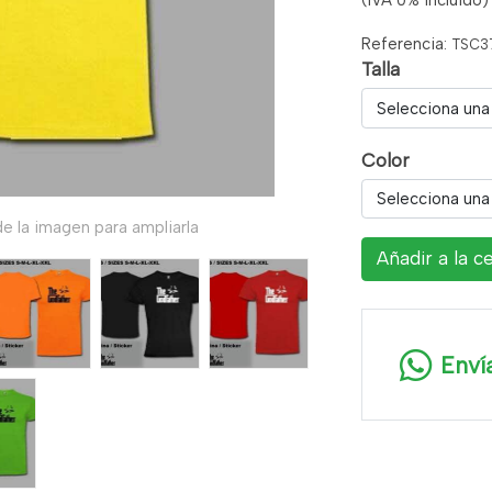
(IVA 0% incluido)
Referencia:
TSC3
Talla
Selecciona una
Color
Selecciona una
e la imagen para ampliarla
Añadir a la c
Enví