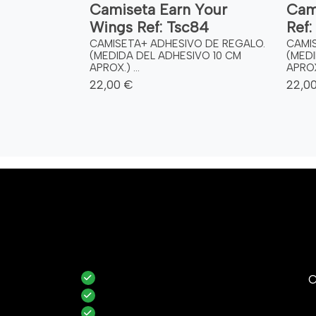
Camiseta Earn Your
Cam
Wings Ref: Tsc84
Ref:
CAMISETA+ ADHESIVO DE REGALO.
CAMI
(MEDIDA DEL ADHESIVO 10 CM
(MEDI
APROX.) ...
APROX.
22,00 €
22,0
C