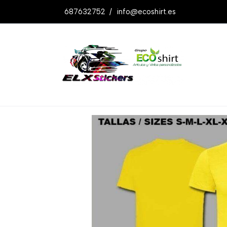
687632752
/
info@ecoshirt.es
Productos
Camiseta T Shirt The Godfa