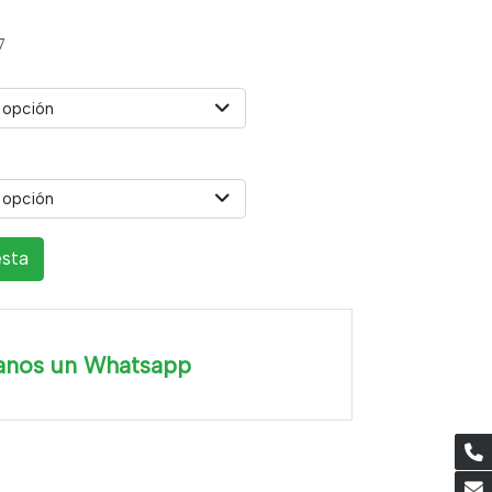
7
 opción
 opción
esta
anos un Whatsapp