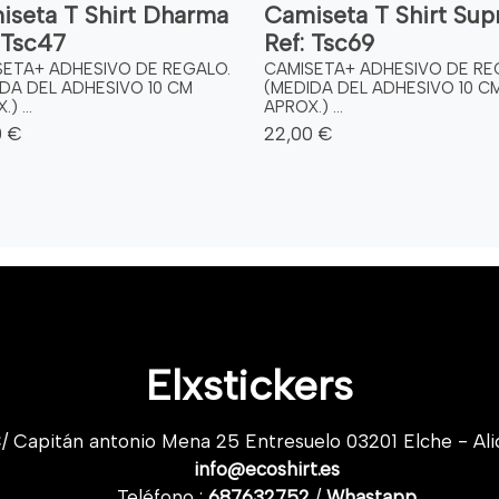
iseta T Shirt Dharma
Camiseta T Shirt Sup
 Tsc47
Ref: Tsc69
SETA+ ADHESIVO DE REGALO.
CAMISETA+ ADHESIVO DE RE
DA DEL ADHESIVO 10 CM
(MEDIDA DEL ADHESIVO 10 C
) ...
APROX.) ...
0 €
22,00 €
Elxstickers
/ Capitán antonio Mena 25 Entresuelo 03201 Elche - Ali
info@ecoshirt.es
Teléfono :
687632752
/
Whastapp