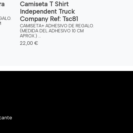
ra
Camiseta T Shirt
Independent Truck
Company Ref: Tsc81
GALO.
M
CAMISETA+ ADHESIVO DE REGALO.
(MEDIDA DEL ADHESIVO 10 CM
APROX.) ...
22,00 €
cante