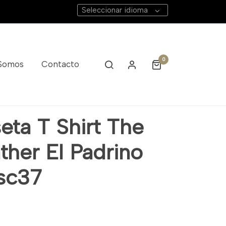
Seleccionar idioma
0
 Somos
Contacto
eta T Shirt The
ther El Padrino
Tsc37