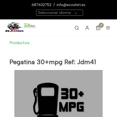
687632752
/
info@ecoshirt.es
Seleccionar idioma
0
Productos
Pegatina 30+mpg Ref: Jdm41