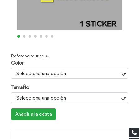
Referencia:
JDM106
Color
TamaÑo
Añadir a la cesta