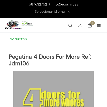
687632752
/
info@ecoshirt.es
Seleccionar idioma
0
Productos
Pegatina 4 Doors For More Ref:
Jdm106