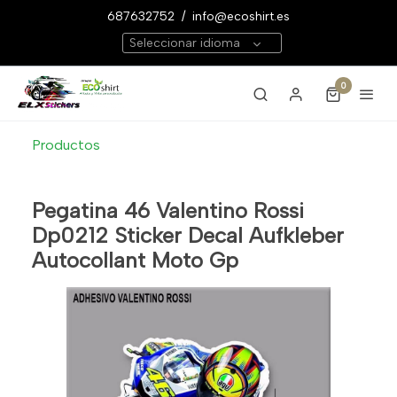
687632752
/
info@ecoshirt.es
Seleccionar idioma
0
Productos
Pegatina 46 Valentino Rossi
Dp0212 Sticker Decal Aufkleber
Autocollant Moto Gp