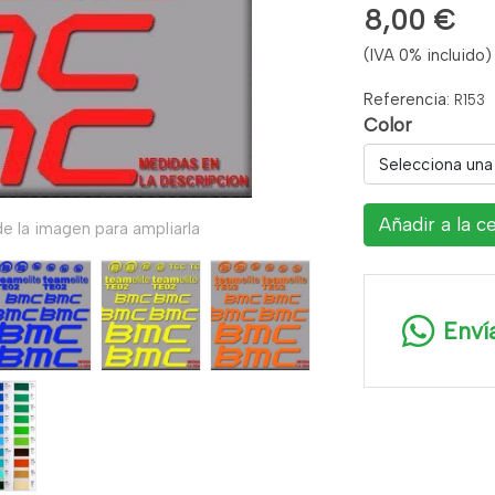
8,00 €
(IVA 0% incluido)
Referencia:
R153
Color
Selecciona una
Añadir a la c
e la imagen para ampliarla
Enví