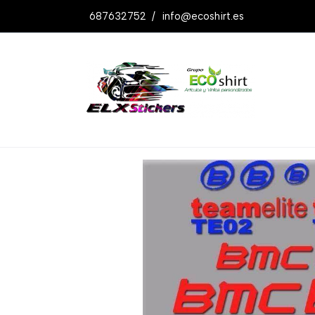
687632752
/
info@ecoshirt.es
Productos
Pegatina Bmc Te02 Bikes R1