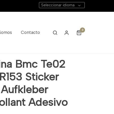
Seleccionar idioma
0
 Somos
Contacto
ina Bmc Te02
R153 Sticker
 Aufkleber
ollant Adesivo