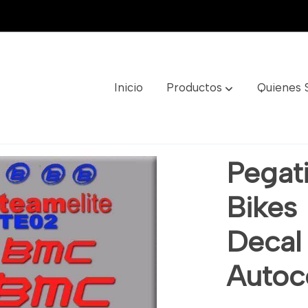
Inicio
Productos
Quienes
53 Sticker Decal Aufkleber Autocollant Adesivo
Pegat
Bikes 
Decal
Autoc