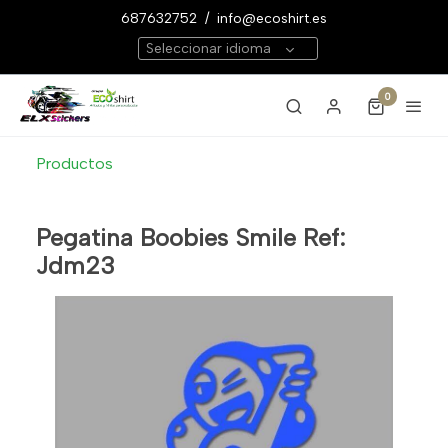
687632752
/
info@ecoshirt.es
Seleccionar idioma
0
Productos
Pegatina Boobies Smile Ref:
Jdm23