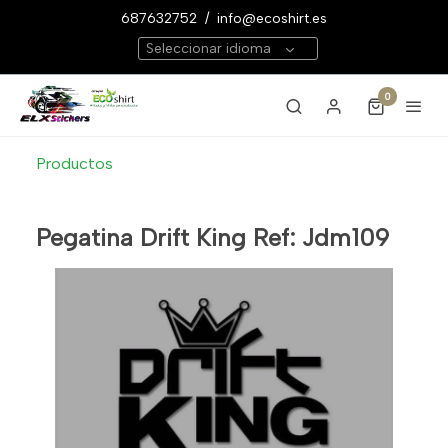
687632752
/
info@ecoshirt.es
Seleccionar idioma
0
Productos
Pegatina Drift King Ref: Jdm109