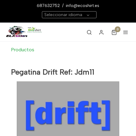
687632752
/
info@ecoshirt.es
Seleccionar idioma
0
Productos
Pegatina Drift Ref: Jdm11