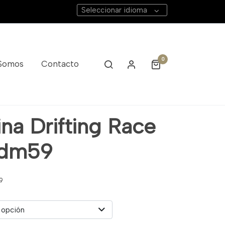
Seleccionar idioma
0
 Somos
Contacto
na Drifting Race
Jdm59
9
 opción