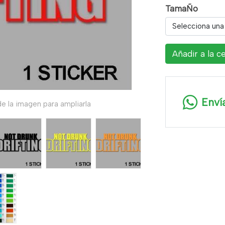
TamaÑo
Selecciona una
Añadir a la c
Enví
e la imagen para ampliarla