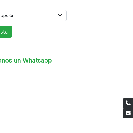
 opción
esta
anos un Whatsapp