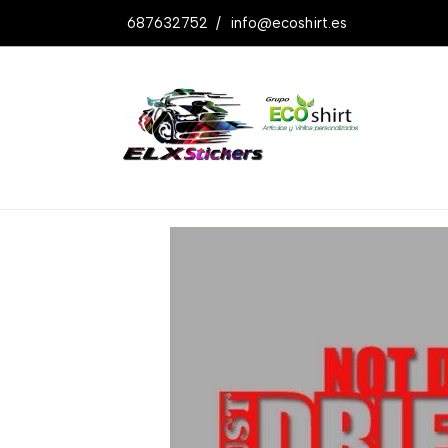
687632752
/
info@ecoshirt.es
Productos
Pegatina Drifting Race Ref