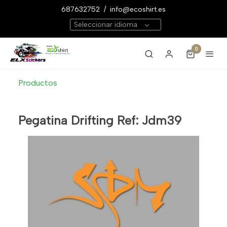
687632752
/
info@ecoshirt.es
Seleccionar idioma
0
Productos
Pegatina Drifting Ref: Jdm39