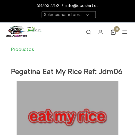
687632752
/
info@ecoshirt.es
Seleccionar idioma
0
Productos
Pegatina Eat My Rice Ref: Jdm06