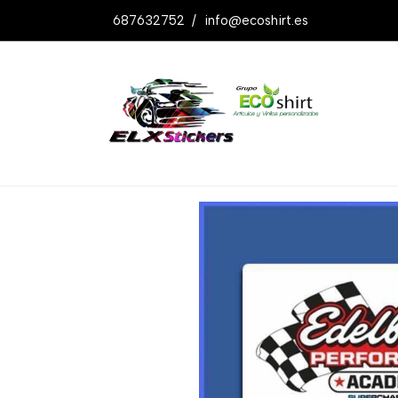
687632752
/
info@ecoshirt.es
Productos
Pegatina Edelbrock Acade