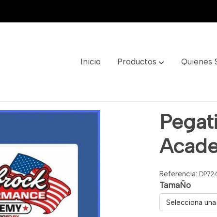
Inicio
Productos
Quienes
my Ref: Dp724
Pegat
Acade
Referencia:
DP72
TamaÑo
Selecciona una