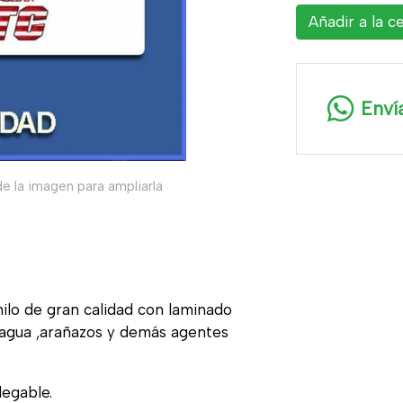
Añadir a la c
Enví
e la imagen para ampliarla
nilo de gran calidad con laminado
, agua ,arañazos y demás agentes
legable.