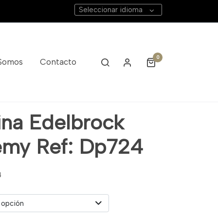
Seleccionar idioma
0
 Somos
Contacto
ina Edelbrock
my Ref: Dp724
4
 opción