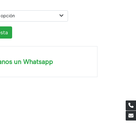
 opción
esta
anos un Whatsapp