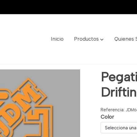
Inicio
Productos
Quienes
ef: Jdm66
Pegat
Drift
Referencia:
JDM6
Color
Selecciona una