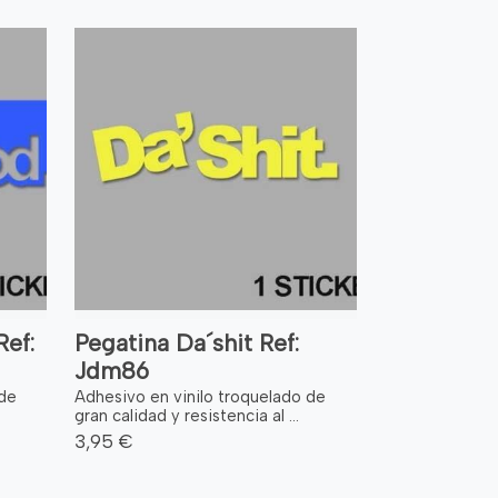
ef:
Pegatina Da´shit Ref:
Jdm86
 de
Adhesivo en vinilo troquelado de
gran calidad y resistencia al ...
3,95 €