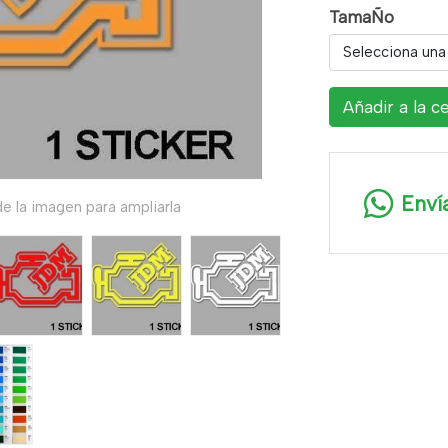
TamaÑo
Selecciona una
Añadir a la c
Enví
e la imagen para ampliarla