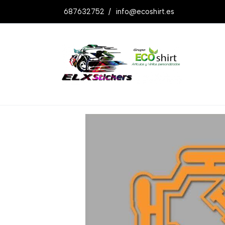
687632752
/
info@ecoshirt.es
Productos
Pegatina Engine Drifting R