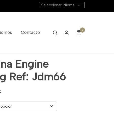
Seleccionar idioma
0
 Somos
Contacto
ina Engine
ing Ref: Jdm66
6
 opción