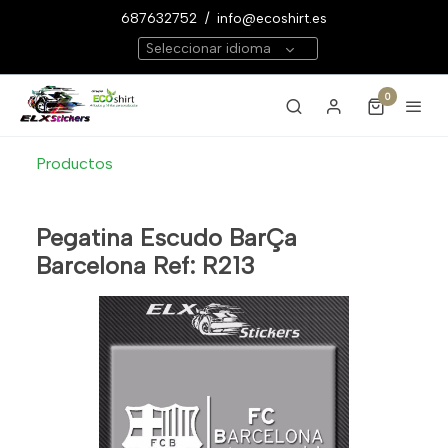
687632752
/
info@ecoshirt.es
Seleccionar idioma
0
Productos
Pegatina Escudo BarÇa
Barcelona Ref: R213