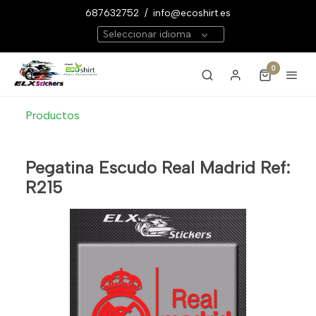
687632752
/
info@ecoshirt.es
Seleccionar idioma
0
Productos
Pegatina Escudo Real Madrid Ref:
R215