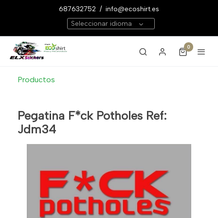
687632752
/
info@ecoshirt.es
Seleccionar idioma
0
Productos
Pegatina F*ck Potholes Ref:
Jdm34