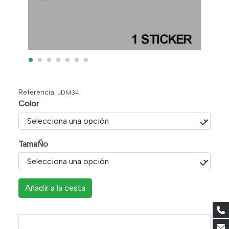
Referencia:
JDM34
Color
TamaÑo
Añadir a la cesta