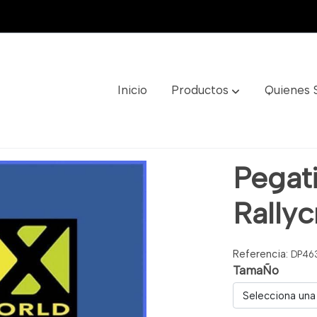
Inicio
Productos
Quienes
f: Dp463
Pegati
Rally
Referencia:
DP46
TamaÑo
Selecciona una