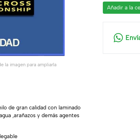
Añadir a la c
Enví
e la imagen para ampliarla
nilo de gran calidad con laminado
, agua ,arañazos y demás agentes
legable