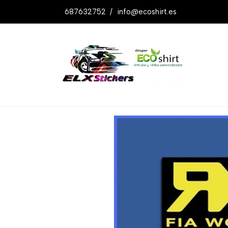
687632752
/
info@ecoshirt.es
Productos
Pegatina Fia Rallycross Re