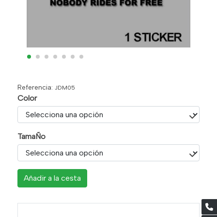
Referencia:
JDM05
Color
TamaÑo
Añadir a la cesta