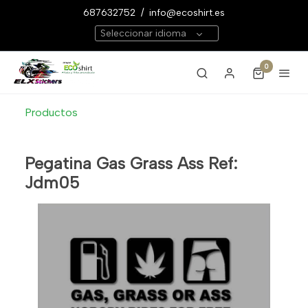
687632752
/
info@ecoshirt.es
Seleccionar idioma
0
Productos
Pegatina Gas Grass Ass Ref:
Jdm05