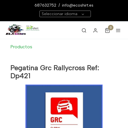
687632752
/
info@ecoshirt.es
Seleccionar idioma
0
Productos
Pegatina Grc Rallycross Ref:
Dp421