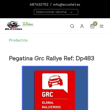
687632752
/
info@ecoshirt.es
Seleccionar idioma
0
Productos
Pegatina Grc Rallye Ref: Dp483