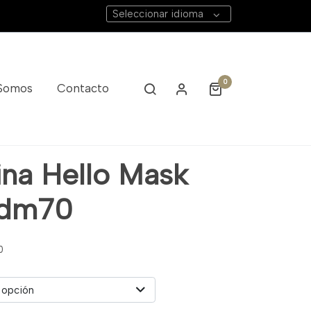
Seleccionar idioma
0
 Somos
Contacto
ina Hello Mask
Jdm70
0
 opción