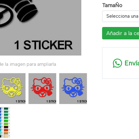
TamaÑo
Selecciona una
Añadir a la c
Enví
e la imagen para ampliarla