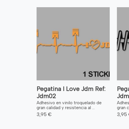
Pegatina I Love Jdm Ref:
Pega
Jdm02
Jdm
Adhesivo en vinilo troquelado de
Adhes
gran calidad y resistencia al ...
gran c
3,95 €
3,95