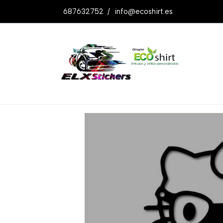
687632752
/
info@ecoshirt.es
Productos
Pegatina Hello Mask Ref: 