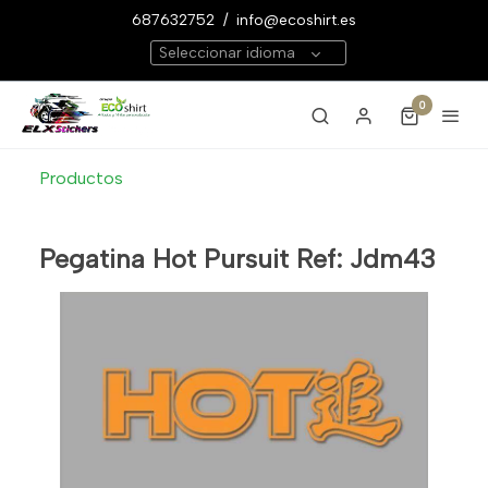
687632752
/
info@ecoshirt.es
Seleccionar idioma
0
Productos
Pegatina Hot Pursuit Ref: Jdm43