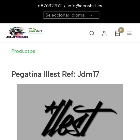
687632752
/
info@ecoshirt.es
Seleccionar idioma
0
Productos
Pegatina Illest Ref: Jdm17