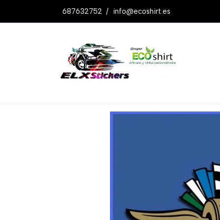
687632752
/
info@ecoshirt.es
Productos
Pegatina Indianapolis Ref: