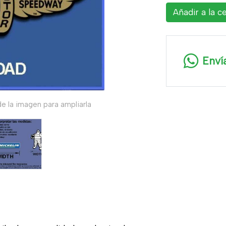
Añadir a la c
Enví
e la imagen para ampliarla