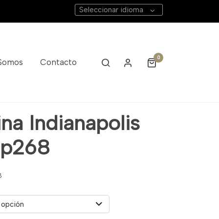
Seleccionar idioma
0
 Somos
Contacto
na Indianapolis
Dp268
8
 opción