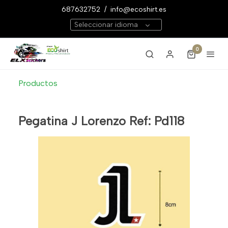
687632752
/
info@ecoshirt.es
Seleccionar idioma
0
Productos
Pegatina J Lorenzo Ref: Pd118