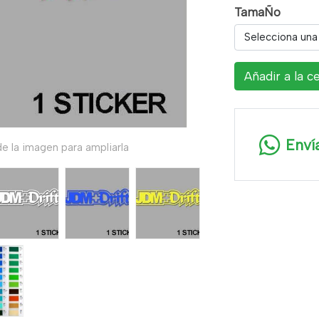
TamaÑo
Selecciona una
Añadir a la c
Enví
e la imagen para ampliarla