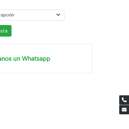
 opción
esta
anos un Whatsapp