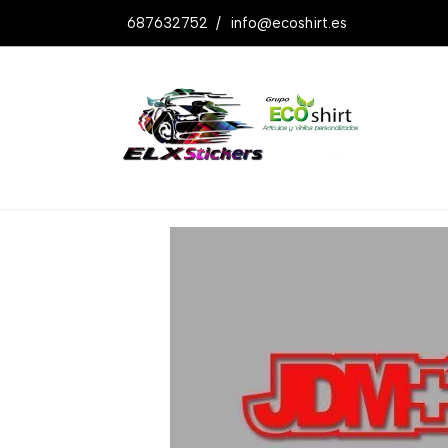
687632752
/
info@ecoshirt.es
Productos
Pegatina Jdm+drift Ref: J