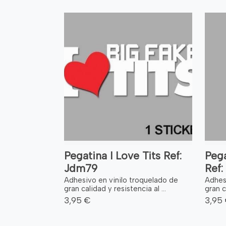
Pegatina I Love Tits Ref:
Pega
Jdm79
Ref
Adhesivo en vinilo troquelado de
Adhes
gran calidad y resistencia al ...
gran c
3,95 €
3,95