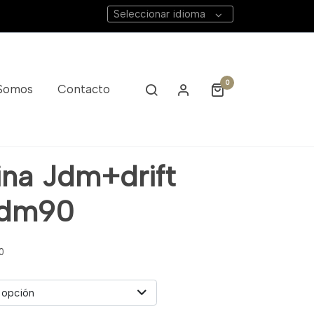
Seleccionar idioma
0
 Somos
Contacto
ina Jdm+drift
Jdm90
0
 opción