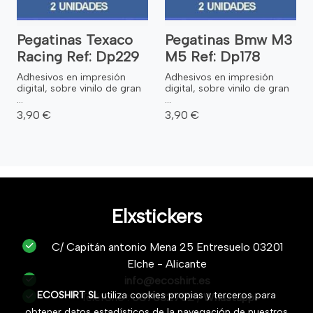
Pegatinas Texaco
Pegatinas Bmw M3
Racing Ref: Dp229
M5 Ref: Dp178
Adhesivos en impresión
Adhesivos en impresión
digital, sobre vinilo de gran
digital, sobre vinilo de gran
...
...
3,90 €
3,90 €
Elxstickers
C/ Capitán antonio Mena 25 Entresuelo 03201
Elche - Alicante
info@ecoshirt.es
ECOSHIRT SL
utiliza cookies propias y terceros para
Teléfono :
687632752
/
Whastapp
obtener datos estadísticos de la navegación de nuestros