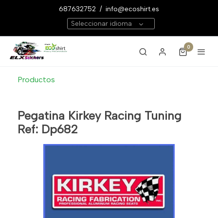
687632752
/
info@ecoshirt.es
Seleccionar idioma
0
Productos
Pegatina Kirkey Racing Tuning
Ref: Dp682