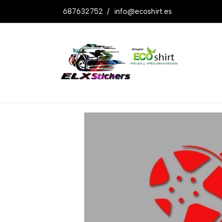
687632752
/
info@ecoshirt.es
Productos
Pegatina Love Drifting Ref