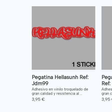
Pegatina Hellasunh Ref:
Pega
Jdm99
Ref:
Adhesivo en vinilo troquelado de
Adhes
gran calidad y resistencia al ...
gran c
3,95 €
3,95