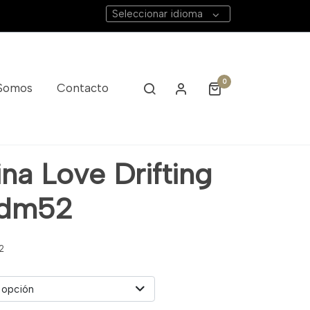
Seleccionar idioma
0
 Somos
Contacto
na Love Drifting
Jdm52
2
 opción