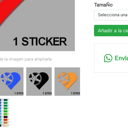
TamaÑo
Selecciona una
Añadir a la c
Enví
e la imagen para ampliarla