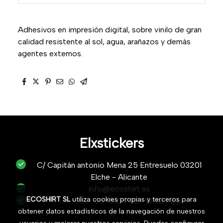
Adhesivos en impresión digital, sobre vinilo de gran
calidad resistente al sol, agua, arañazos y demás
agentes externos.
Elxstickers
C/ Capitán antonio Mena 25 Entresuelo 03201
Elche - Alicante
info@ecoshirt.es
ECOSHIRT SL
utiliza cookies propias y terceros para
Teléfono :
687632752
/
Whastapp
obtener datos estadísticos de la navegación de nuestros