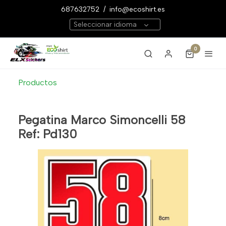
687632752
/
info@ecoshirt.es
Seleccionar idioma
0
Productos
Pegatina Marco Simoncelli 58
Ref: Pd130