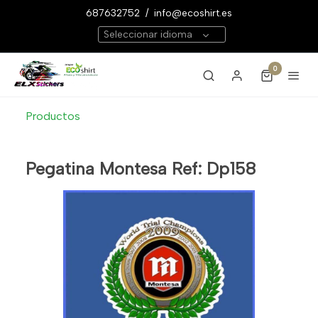
687632752
/
info@ecoshirt.es
Seleccionar idioma
0
Productos
Pegatina Montesa Ref: Dp158