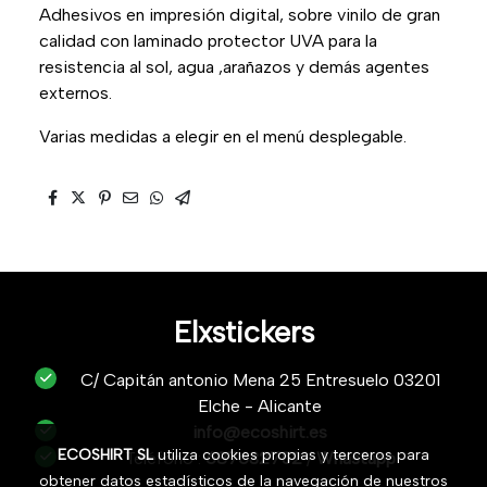
Adhesivos en impresión digital, sobre vinilo de gran
calidad con laminado protector UVA para la
resistencia al sol, agua ,arañazos y demás agentes
externos.
Varias medidas a elegir en el menú desplegable.
Elxstickers
C/ Capitán antonio Mena 25 Entresuelo 03201
Elche - Alicante
info@ecoshirt.es
ECOSHIRT SL
utiliza cookies propias y terceros para
Teléfono :
687632752
/
Whastapp
obtener datos estadísticos de la navegación de nuestros