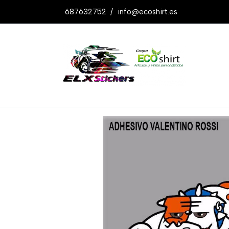
687632752
/
info@ecoshirt.es
Productos
Pegatina Perro Dog Rossi 