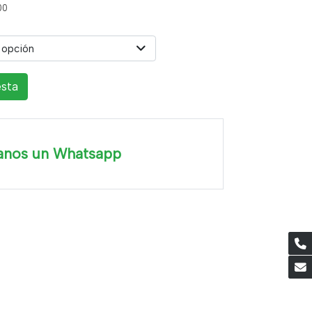
00
 opción
esta
anos un Whatsapp