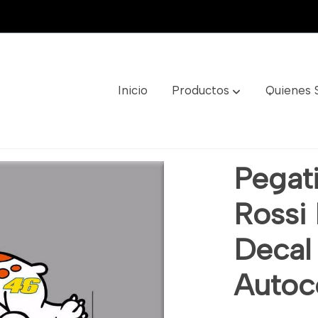
Inicio
Productos
Quienes
Dp2000 Sticker Decal Aufkleber Autocollant Moto Gp
Pegat
Rossi
Decal
Autoc