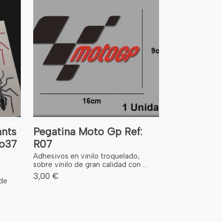
ants
Pegatina Moto Gp Ref:
o37
R07
Adhesivos en vinilo troquelado,
sobre vinilo de gran calidad con ...
3,00 €
 de