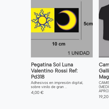
Pegatina Sol Luna
Cami
Valentino Rossi Ref:
Gall
Pd318
Mag
Adhesivos en impresión digital,
CAMI
sobre vinilo de gran ...
(MEDI
APROX.
4,00 €
19,20