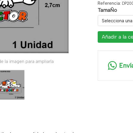
Referencia:
DP20
TamaÑo
Selecciona una
Añadir a la c
e la imagen para ampliarla
Enví