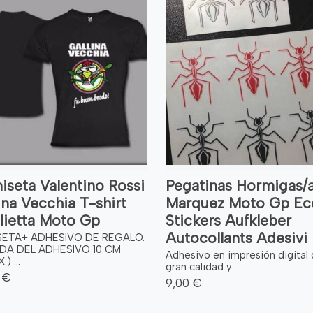
seta Valentino Rossi
Pegatinas Hormigas/
ina Vecchia T-shirt
Marquez Moto Gp Ec
lietta Moto Gp
Stickers Aufkleber
Autocollants Adesivi
SETA+ ADHESIVO DE REGALO.
DA DEL ADHESIVO 10 CM
Adhesivo en impresión digital
) ...
gran calidad y ...
 €
9,00 €