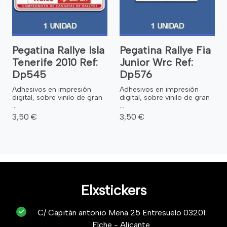
Pegatina Rallye Isla
Pegatina Rallye Fia
Tenerife 2010 Ref:
Junior Wrc Ref:
Dp545
Dp576
Adhesivos en impresión
Adhesivos en impresión
digital, sobre vinilo de gran
digital, sobre vinilo de gran
...
...
3,50 €
3,50 €
Elxstickers
C/ Capitán antonio Mena 25 Entresuelo 03201
Elche - Alicante