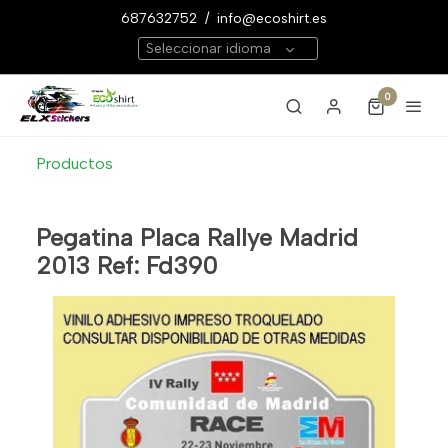
687632752
/
info@ecoshirt.es
Seleccionar idioma
0
Productos
Pegatina Placa Rallye Madrid
2013 Ref: Fd390