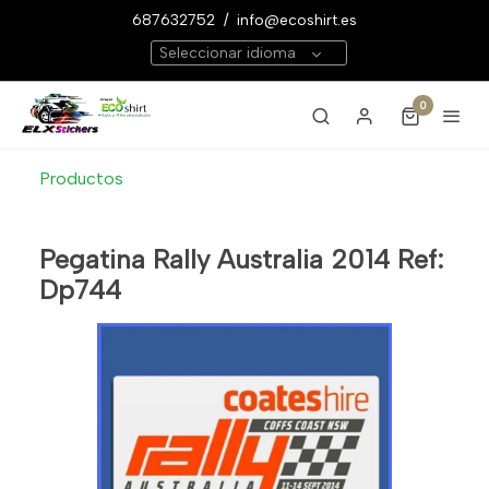
687632752
/
info@ecoshirt.es
Seleccionar idioma
0
Productos
Pegatina Rally Australia 2014 Ref:
Dp744