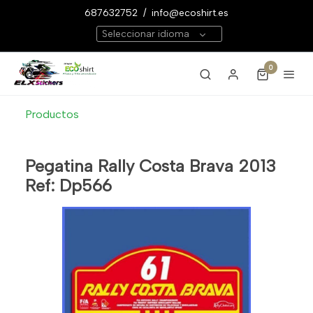
687632752
/
info@ecoshirt.es
Seleccionar idioma
0
Productos
Pegatina Rally Costa Brava 2013
Ref: Dp566