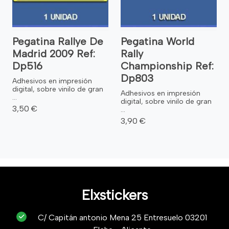
Pegatina Rallye De
Pegatina World
Madrid 2009 Ref:
Rally
Dp516
Championship Ref:
Dp803
Adhesivos en impresión
digital, sobre vinilo de gran
Adhesivos en impresión
...
digital, sobre vinilo de gran
3,50 €
...
3,90 €
Elxstickers
C/ Capitán antonio Mena 25 Entresuelo 03201