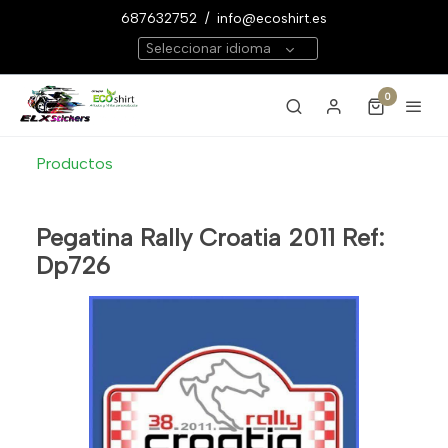
687632752
/
info@ecoshirt.es
Seleccionar idioma
0
Productos
Pegatina Rally Croatia 2011 Ref:
Dp726