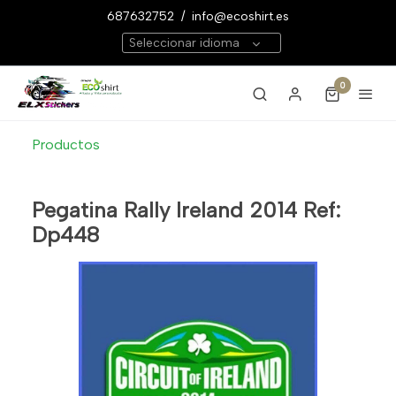
687632752
/
info@ecoshirt.es
Seleccionar idioma
0
Productos
Pegatina Rally Ireland 2014 Ref:
Dp448