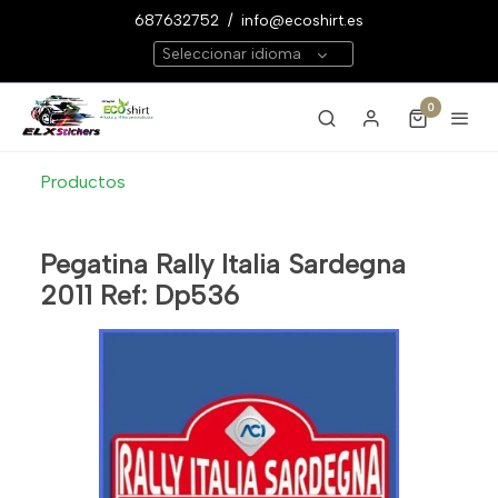
687632752
/
info@ecoshirt.es
Seleccionar idioma
0
Productos
Pegatina Rally Italia Sardegna
2011 Ref: Dp536