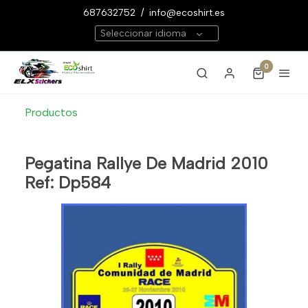
687632752
/
info@ecoshirt.es
Seleccionar idioma
0
Productos
Pegatina Rallye De Madrid 2010
Ref: Dp584