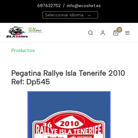
687632752
/
info@ecoshirt.es
Seleccionar idioma
0
Productos
Pegatina Rallye Isla Tenerife 2010
Ref: Dp545