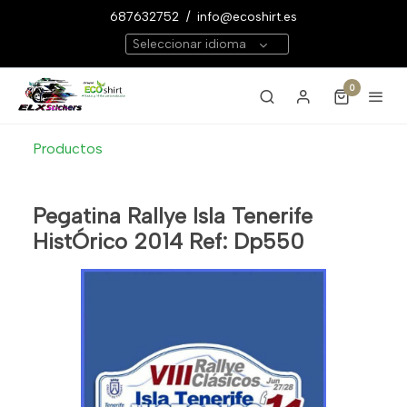
687632752
/
info@ecoshirt.es
Seleccionar idioma
0
Productos
Pegatina Rallye Isla Tenerife
HistÓrico 2014 Ref: Dp550