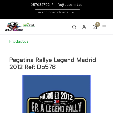
687632752
/
info@ecoshirt.es
Seleccionar idioma
0
Productos
Pegatina Rallye Legend Madrid
2012 Ref: Dp578