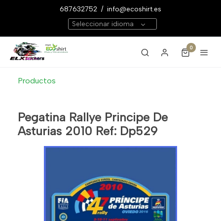
687632752
/
info@ecoshirt.es
Seleccionar idioma
0
Productos
Pegatina Rallye Principe De
Asturias 2010 Ref: Dp529