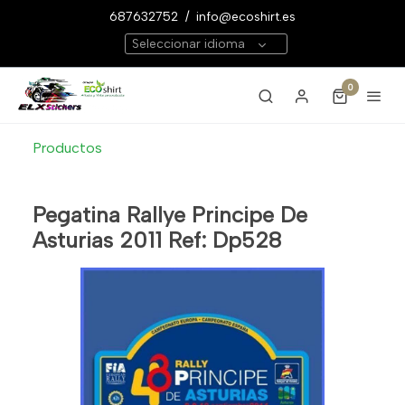
687632752
/
info@ecoshirt.es
Seleccionar idioma
0
Productos
Pegatina Rallye Principe De
Asturias 2011 Ref: Dp528