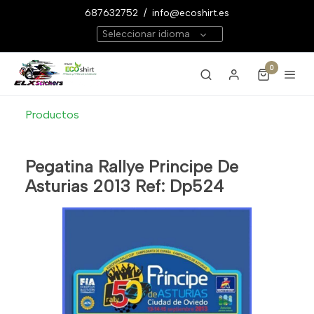
687632752
/
info@ecoshirt.es
Seleccionar idioma
0
Productos
Pegatina Rallye Principe De
Asturias 2013 Ref: Dp524