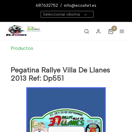
687632752
/
info@ecoshirt.es
Seleccionar idioma
0
Productos
Pegatina Rallye Villa De Llanes
2013 Ref: Dp551