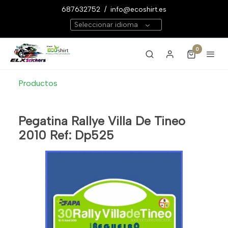
687632752
/
info@ecoshirt.es
Seleccionar idioma
0
Productos
Pegatina Rallye Villa De Tineo
2010 Ref: Dp525