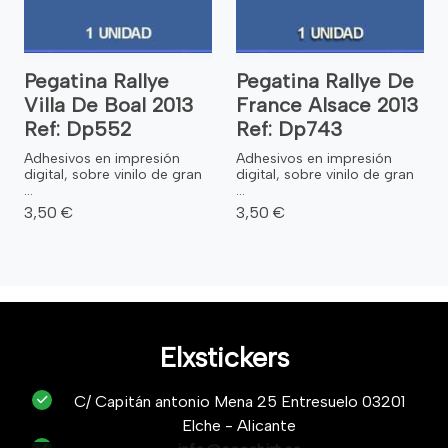
Pegatina Rallye
Pegatina Rallye De
Villa De Boal 2013
France Alsace 2013
Ref: Dp552
Ref: Dp743
Adhesivos en impresión
Adhesivos en impresión
digital, sobre vinilo de gran
digital, sobre vinilo de gran
...
...
3,50 €
3,50 €
Elxstickers
C/ Capitán antonio Mena 25 Entresuelo 03201
Elche - Alicante