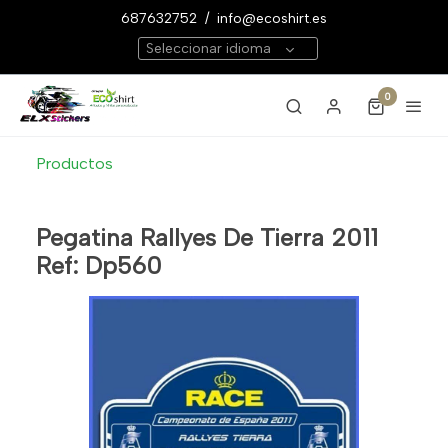
687632752
/
info@ecoshirt.es
Seleccionar idioma
0
Productos
Pegatina Rallyes De Tierra 2011
Ref: Dp560